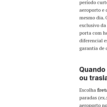
período curt
aeroporto e
mesmo dia. 
exclusivo da
porta com ho
diferencial 
garantia de 
Quando e
ou trasl
Escolha
fre
paradas (ex
aeroporto no