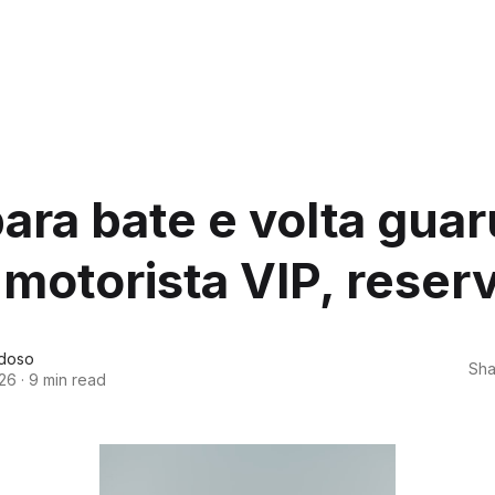
ara bate e volta gua
motorista VIP, reserv
doso
Sha
026
·
9 min read