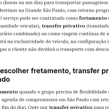
o (horas ou um dia) para transportar passageiros
 destinos na Grande São Paulo, com retorno prog
O serviço pode ser contratado como
fretamento
 unidade veicular),
transfer privativo
(translado
rário combinado) ou como viagem contínua de id
está na exclusividade do veículo, na configuração 
que o cliente não dividirá o transporte com desc
scolher fretamento, transfer pr
ado
tamento
quando o grupo precisa de flexibilidade 
.: agenda de compromissos em São Paulo com ret
 fim do dia). Opte por
transfer privativo
para ro