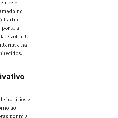
 entre o
ramado no
(charter
 porta a
a e volta. O
interna e na
onhecidos.
ivativo
de horários e
orno ao
tas ponto a