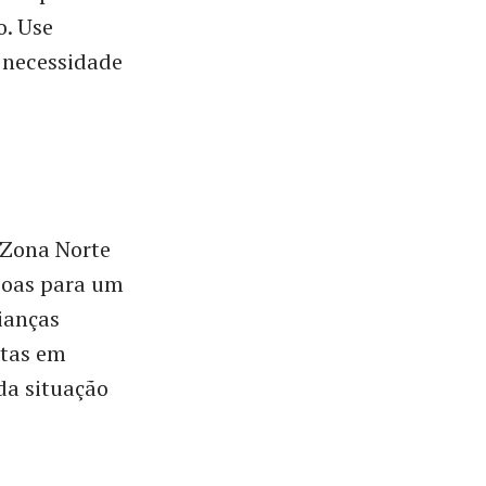
o. Use
 necessidade
 Zona Norte
soas para um
ianças
stas em
da situação