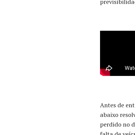
previsibilida
Antes de ent
abaixo resol
perdido no d
falta de veí