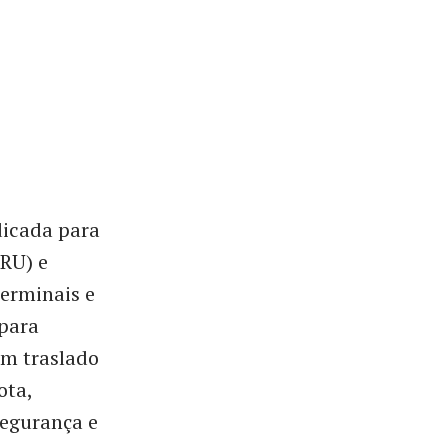
dicada para
GRU) e
terminais e
para
um traslado
ota,
segurança e