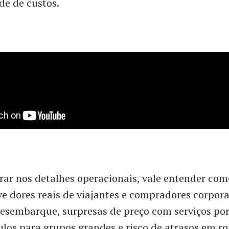
de de custos.
rar nos detalhes operacionais, vale entender co
ve dores reais de viajantes e compradores corpor
esembarque, surpresas de preço com serviços por 
culos para grupos grandes e risco de atrasos em ro