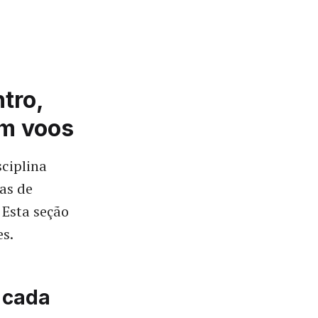
tro,
om voos
sciplina
as de
Esta seção
es.
 cada