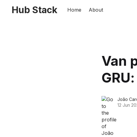
Hub Stack
Home
About
Van p
GRU: 
João Car
12 Jun 2