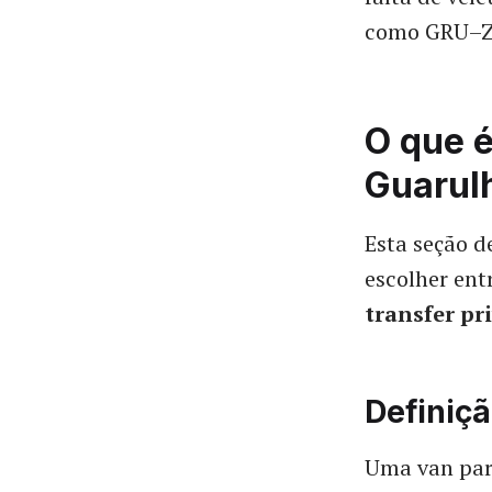
como GRU–Z
O que é
Guarul
Esta seção d
escolher en
transfer pr
Definiçã
Uma van par