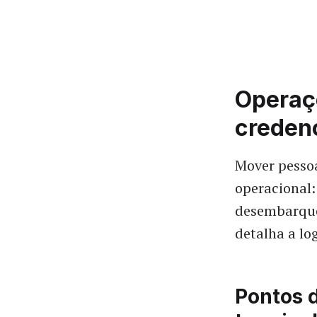
Operaç
creden
Mover pessoa
operacional:
desembarque
detalha a lo
Pontos 