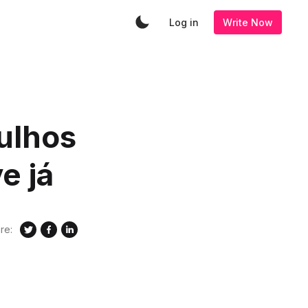
Log in
Write Now
rulhos
e já
re: