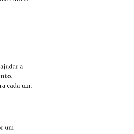
 ajudar a
ento
,
ara cada um.
or um